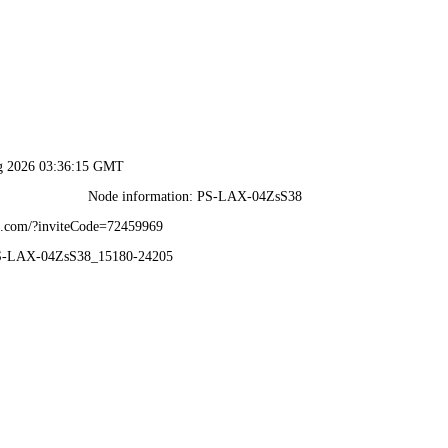
本地服务探索
对于身处思南的球迷朋友而言，如何便捷、流畅地观看精彩的足球赛事直播
“足球直播思南”这一核心，为您提供一份详尽的观赛与生活指南。
体育平台和应用均提供覆盖国内外各大联赛、杯赛的高清直播服务。思南的
甲、欧冠等在内的热门赛事。建议选择正规渠道，以确保观赛体验的流畅与
关注本地体育场馆、足球协会或社区组织的业余联赛、青少年培训等活动，
为足球运动在当地的普及与发展注入了活力。
场所也致力于为球迷打造优质的观赛环境。寻找一家提供大屏幕直播、氛围热
种流行的社交娱乐方式。