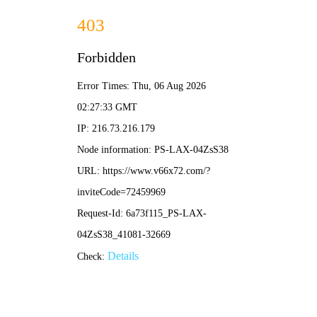
篮球比分直播
首页
篮球比分直播
正文
《实况足球预告直播视频全解析：精彩赛事前瞻
与高清观看指南》
篮球比分直播
2026-04-06 12:11:48
17682
对于广大足球爱好者而言，能否及时获取权威、清晰的
实况足球预
告直播视频
，直接关系到观赛体验。随着数字媒体技术的发展，球
迷们如今可以通过多种渠道，提前知晓赛事安排并享受流畅的直播
服务。
首先，获取准确的
实况足球赛事预告
是观赛第一步。建议球迷关注
官方赛事组委会、权威体育媒体平台及知名足球社区发布的赛程信
息。这些渠道通常会提前公布详细的比赛时间、对阵双方以及直播
计划，帮助您合理安排时间。
其次，选择稳定、高清的
足球比赛直播
平台至关重要。目前，众多