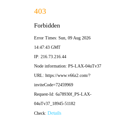
篮球比分直播
首页
篮球比分直播
正文
哪里可以观看免费足球直播？五大可靠途径推荐
篮球比分直播
2026-04-13 10:15:15
16699
对于广大足球爱好者而言，能够便捷、稳定地观看免费足球直播视
频，无疑是最大的需求。网络上信息繁杂，如何快速找到合法合规
且画质清晰的直播源呢？本文将为您系统性地梳理和推荐。
首先，您可以关注
官方及大型新媒体平台
。许多国内体育媒体平
台，虽然核心赛事需要会员，但会不定期提供部分场次的免费直播
视频，尤其在赛事初期或一些重要节点。多留意其官方活动，常能
收获惊喜。
其次，
地方电视台及旗下新媒体应用
是传统而可靠的途径。一些地
方体育频道在获得转播权后，会通过自有APP或网站进行同步直
播，这类来源通常稳定且免费，画质也有保障。