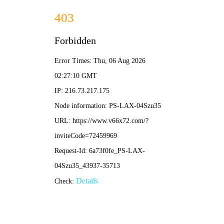
篮球比分直播
首页
篮球比分直播
正文
直播足球球星抢地盘视频：绿茵场上的“领地争夺
战”与足球文化新玩法
篮球比分直播
2026-04-27 12:42:08
12275
在足球圈，除了激烈的正式比赛，球星们私下里的互动总能引发球
迷的狂热关注。近期，一种名为“直播足球球星抢地盘视频”的全新
内容形式迅速走红，它打破了传统足球视频的边界，将游戏化的
“领地争夺”概念融入现实绿茵场，成为社交媒体上的流量密码。
一、什么是“直播足球球星抢地盘视频”？
简单来说，这类视频通常由多位球星参与，在一个限定区域内（如
训练场、小型球场）进行一种“占领地盘”的趣味对抗。规则类似
“抢椅子”或“领地战”，但核心元素是足球技巧：球星们需要带球、
传球或射门，通过精准的脚法、身体对抗和团队配合，去“占领”预