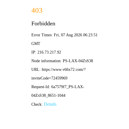
篮球比分直播
首页
篮球比分直播
正文
看足球比赛直播在哪观看？2025年最新免费与高
清平台全攻略
篮球比分直播
2026-04-27 15:11:38
13599
在足球狂热爱好者的世界里，没有什么比错过一场关键对决更令人
遗憾的了。无论是凌晨的欧冠淘汰赛，还是周末的五大联赛德比，
找到一个稳定、高清的
看足球比赛直播在哪观看
的平台，是每位球
迷的刚需。面对网络上纷繁复杂的信息，很多朋友常常陷入“找不
到入口”或“频繁卡顿”的困境。今天，作为您的智能策划专家，我
将为您梳理一套2025年最实用的足球直播观看指南，帮您避开雷
区，直击精彩。
一、主流官方平台：稳定与高清的首选
如果您追求极致的画质和零延迟的解说体验，官方授权的体育平台