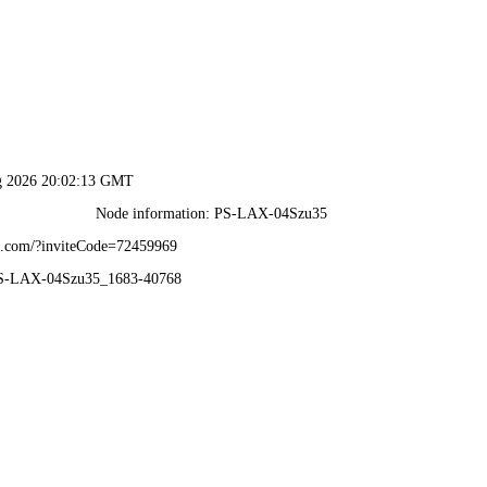
典回眸
1