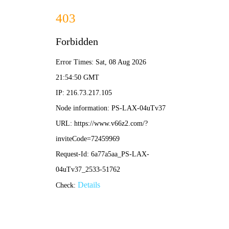
篮球比分直播
篮球比分直播 第10页
吴昕足球挑战视频直播：从“游戏黑洞”到绿茵场惊喜，
她如何圈粉无数？
•
篮球比分直播
篮球比分直播
2026-04-27 13:39:44
北川足球比赛直播视频在线看：高清回放与实时观赛
指南
•
篮球比分直播
篮球比分直播
2026-04-27 13:30:50
足球直播实况比赛回放视频全攻略：如何高效追踪精
彩赛事与经典对决
•
篮球比分直播
篮球比分直播
2026-04-27 13:22:54
上海海港足球视频直播全攻略：高清观赛渠道与赛事
解析
•
篮球比分直播
篮球比分直播
2026-04-27 13:14:47
足球比赛哪有直播？2025年最新观赛渠道与平台推荐
指南
•
篮球比分直播
篮球比分直播
2026-04-27 13:06:05
宠爷吉祥足球直播视频：高清战术解析与互动观赛新