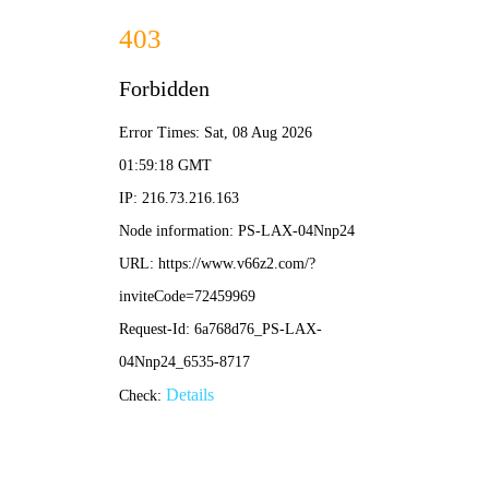
篮球比分直播
最新文章
吴昕足球挑战视频直播：从“游戏黑洞”到绿茵场惊喜，
她如何圈粉无数？
•
篮球比分直播
篮球比分直播
2026-04-27 13:39:44
北川足球比赛直播视频在线看：高清回放与实时观赛
指南
•
篮球比分直播
篮球比分直播
2026-04-27 13:30:50
足球直播实况比赛回放视频全攻略：如何高效追踪精
彩赛事与经典对决
•
篮球比分直播
篮球比分直播
2026-04-27 13:22:54
上海海港足球视频直播全攻略：高清观赛渠道与赛事
解析
•
篮球比分直播
篮球比分直播
2026-04-27 13:14:47
足球比赛哪有直播？2025年最新观赛渠道与平台推荐
指南
•
篮球比分直播
篮球比分直播
2026-04-27 13:06:05
宠爷吉祥足球直播视频：高清战术解析与互动观赛新